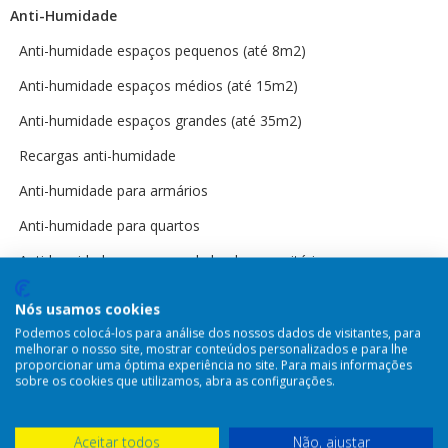
Anti-Humidade
Anti-humidade espaços pequenos (até 8m2)
Anti-humidade espaços médios (até 15m2)
Anti-humidade espaços grandes (até 35m2)
Recargas anti-humidade
Anti-humidade para armários
Anti-humidade para quartos
Anti-humidade para casas de banho e sanitários
Anti-humidade para gavetas e caixas
Nós usamos cookies
Anti-humidade para arrecadações e garagens
Podemos colocá-los para análise dos nossos dados de visitantes, para
melhorar o nosso site, mostrar conteúdos personalizados e para lhe
Anti-humidade para paredes
proporcionar uma óptima experiência no site. Para mais informações
sobre os cookies que utilizamos, abra as configurações.
Anti-humidade para salas
Anti-humidade para cozinhas
Aceitar todos
Não, ajustar