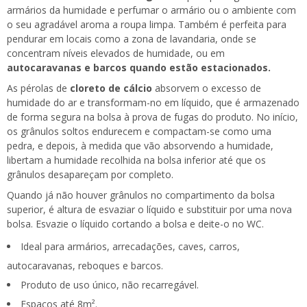
armários da humidade e perfumar o armário ou o ambiente com
o seu agradável aroma a roupa limpa. Também é perfeita para
pendurar em locais como a zona de lavandaria, onde se
concentram níveis elevados de humidade, ou em
autocaravanas e barcos quando estão estacionados.
As pérolas de
cloreto de cálcio
absorvem o excesso de
humidade do ar e transformam-no em líquido, que é armazenado
de forma segura na bolsa à prova de fugas do produto. No início,
os grânulos soltos endurecem e compactam-se como uma
pedra, e depois, à medida que vão absorvendo a humidade,
libertam a humidade recolhida na bolsa inferior até que os
grânulos desapareçam por completo.
Quando já não houver grânulos no compartimento da bolsa
superior, é altura de esvaziar o líquido e substituir por uma nova
bolsa. Esvazie o líquido cortando a bolsa e deite-o no WC.
Ideal para armários, arrecadações, caves, carros,
autocaravanas, reboques e barcos.
Produto de uso único, não recarregável.
Espaços até 8m².