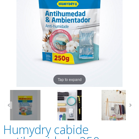
Tap to expand
Humydry cabide